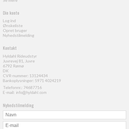
Se mere
Din konto
Log ind
Ønskeliste
Opret bruger
Nyhedstilmelding
Kontakt
Hyldahl Rideudstyr
Juvrevej 81, Juvre
6792 Rømø
DK
CVR-nummer: 13124434
Bankoplysninger: 5971 4024219
Telefonnr.:
74687716
E-mail
:
Nyhedstilmelding