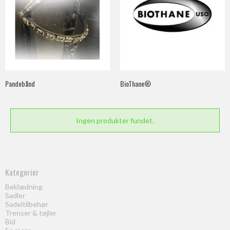
Pandebånd
BioThane®
Ingen produkter fundet.
Kategorier
Beklædning
Sadler
Sadeltilbehør
Trenser & tøjler
Bid