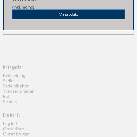
(inkl. moms)
Vis produkt
Kategorier
Beklædning
Sadler
Sadeltilbehør
Trenser & tøjler
Bid
Se mere
Din konto
Log ind
Ønskeliste
Opret bruger