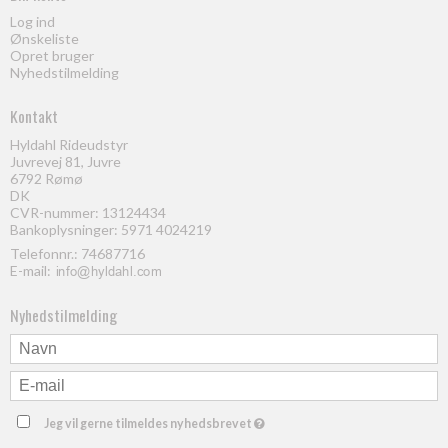
Log ind
Ønskeliste
Opret bruger
Nyhedstilmelding
Kontakt
Hyldahl Rideudstyr
Juvrevej 81, Juvre
6792 Rømø
DK
CVR-nummer: 13124434
Bankoplysninger: 5971 4024219
Telefonnr.:
74687716
E-mail
:
Nyhedstilmelding
Jeg vil gerne tilmeldes nyhedsbrevet