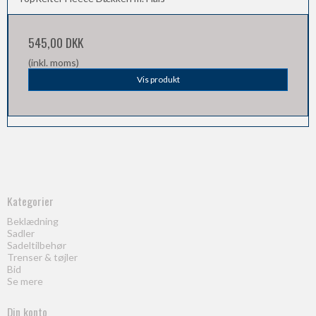
545,00 DKK
(inkl. moms)
Vis produkt
Kategorier
Beklædning
Sadler
Sadeltilbehør
Trenser & tøjler
Bid
Se mere
Din konto