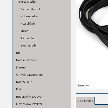
Trenser & tøjler
Trenser Komplet
Nakkestykker
Næsebånd
Tøjler
Pandebånd
BioThane®
Bid
Boots & Klokker
Dækner
Grimer & Longering
Røgt & Pleje
Piske
Bøger, Film & Gaver
Beskrivelse
Hestesko & Værktøj