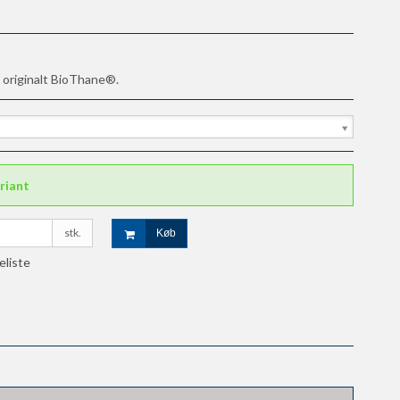
i originalt BioThane®.
riant
stk.
Køb
keliste