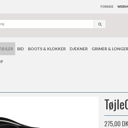
FORSIDE
WEBS
TØJLER
BID
BOOTS & KLOKKER
DÆKNER
GRIMER & LONGE
OP
Tøjle
275,00 D