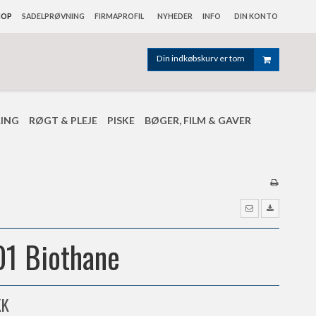
HOP
SADELPRØVNING
FIRMAPROFIL
NYHEDER
INFO
DIN KONTO
Din indkøbskurv er tom
RING
RØGT & PLEJE
PISKE
BØGER, FILM & GAVER
01 Biothane
KK