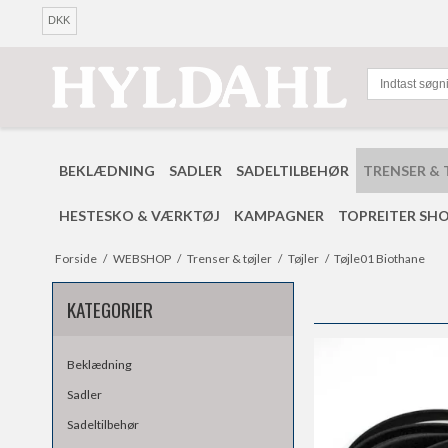
DKK
BEKLÆDNING
SADLER
SADELTILBEHØR
TRENSER & 
HESTESKO & VÆRKTØJ
KAMPAGNER
TOPREITER SH
Forside
/
WEBSHOP
/
Trenser & tøjler
/
Tøjler
/
Tøjle01 Biothane
KATEGORIER
Beklædning
Sadler
Sadeltilbehør