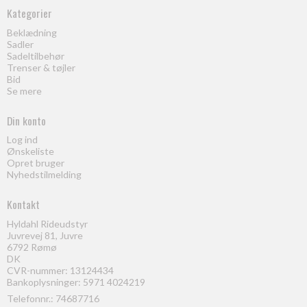
Kategorier
Beklædning
Sadler
Sadeltilbehør
Trenser & tøjler
Bid
Se mere
Din konto
Log ind
Ønskeliste
Opret bruger
Nyhedstilmelding
Kontakt
Hyldahl Rideudstyr
Juvrevej 81, Juvre
6792 Rømø
DK
CVR-nummer: 13124434
Bankoplysninger: 5971 4024219
Telefonnr.:
74687716