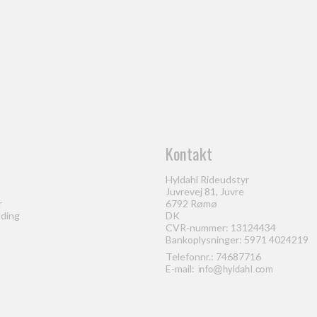
Kontakt
Hyldahl Rideudstyr
Juvrevej 81, Juvre
r
6792 Rømø
lding
DK
CVR-nummer: 13124434
Bankoplysninger: 5971 4024219
Telefonnr.:
74687716
E-mail
: