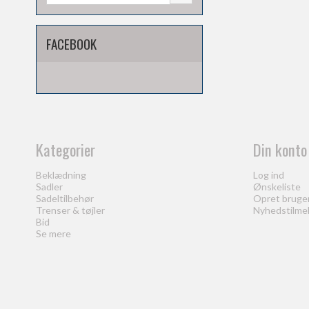
FACEBOOK
Kategorier
Din konto
Beklædning
Log ind
Sadler
Ønskeliste
Sadeltilbehør
Opret bruge
Trenser & tøjler
Nyhedstilme
Bid
Se mere