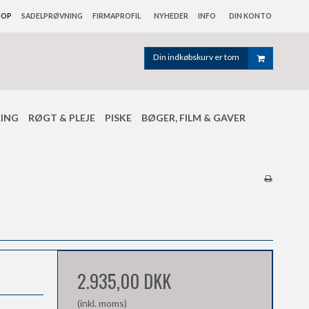
HOP
SADELPRØVNING
FIRMAPROFIL
NYHEDER
INFO
DIN KONTO
Din indkøbskurv er tom
RING
RØGT & PLEJE
PISKE
BØGER, FILM & GAVER
2.935,00 DKK
(inkl. moms)