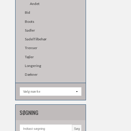
Andet
Bid
Boots
Sadler
SadelTilbehør
Trenser
Tøjler
Longering
Dækner
SØGNING
Søg