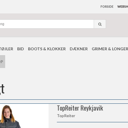
FORSIDE
WEBS
TØJLER
BID
BOOTS & KLOKKER
DÆKNER
GRIMER & LONGE
OP
t
TopReiter Reykjavik
TopReiter